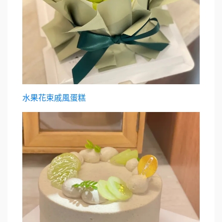
水果花束戚風蛋糕