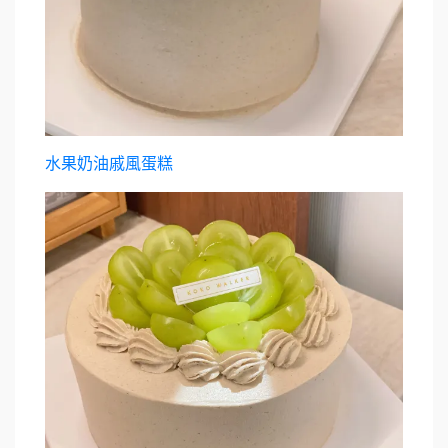
水果奶油戚風蛋糕